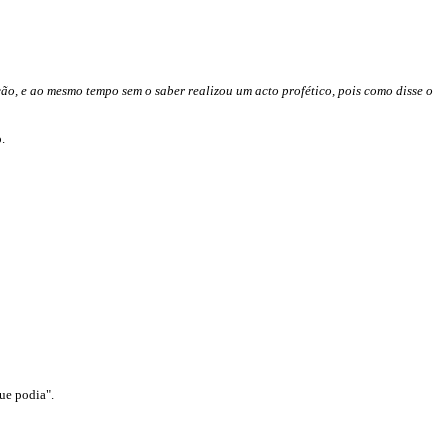
ão, e ao mesmo tempo sem o saber realizou um acto profético, pois como disse o
.
ue podia".