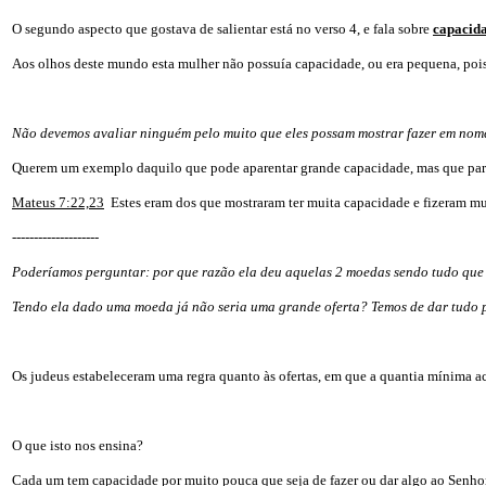
O segundo aspecto que gostava de salientar está no verso 4, e fala sobre
capacida
Aos olhos deste mundo esta mulher não possuía capacidade, ou era pequena, pois
Não devemos avaliar ninguém pelo muito que eles possam mostrar fazer em nom
Querem um exemplo daquilo que pode aparentar grande capacidade, mas que par
Mateus 7:22,23
Estes eram dos que mostraram ter muita capacidade e fizeram mu
--------------------
Poderíamos perguntar: por que razão ela deu aquelas 2 moedas sendo tudo que
Tendo ela dado uma moeda já não seria uma grande oferta? Temos de dar tudo p
Os judeus estabeleceram uma regra quanto às ofertas, em que a quantia mínima ac
O que isto nos ensina?
Cada um tem capacidade por muito pouca que seja de fazer ou dar algo ao Senhor