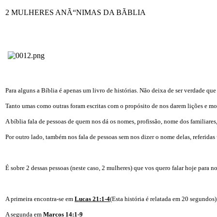
2 MULHERES ANÃ“NIMAS DA BÃBLIA
Para alguns a Bíblia é apenas um livro de histórias. Não deixa de ser verdade que
Tanto umas como outras foram escritas com o propósito de nos darem lições e mos
A bíblia fala de pessoas de quem nos dá os nomes, profissão, nome dos familiares, 
Por outro lado, também nos fala de pessoas sem nos dizer o nome delas, referid
É sobre 2 dessas pessoas (neste caso, 2 mulheres) que vos quero falar hoje para n
A primeira encontra-se em
Lucas 21:1-4
(Esta história é relatada em 20 segundos)
A segunda em
Marcos 14:1-9