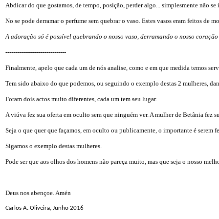
Abdicar do que gostamos, de tempo, posição, perder algo... simplesmente não se imp
No se pode derramar o perfume sem quebrar o vaso. Estes vasos eram feitos de mod
A adoração só é possível quebrando o nosso vaso, derramando o nosso coração 
-------------------------------
Finalmente, apelo que cada um de nós analise, como e em que medida temos serv
Tem sido abaixo do que podemos, ou seguindo o exemplo destas 2 mulheres, da
Foram dois actos muito diferentes, cada um tem seu lugar.
A viúva fez sua oferta em oculto sem que ninguém ver. A mulher de Betânia fez s
Seja o que quer que façamos, em oculto ou publicamente, o importante é serem fe
Sigamos o exemplo destas mulheres.
Pode ser que aos olhos dos homens não pareça muito, mas que seja o nosso melhor
Deus nos abençoe. Amén
Carlos A. Oliveira, Junho 2016