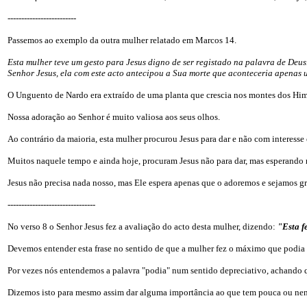
-------------------------
Passemos ao exemplo da outra mulher relatado em Marcos 14.
Esta mulher teve um gesto para Jesus digno de ser registado na palavra de Deu
Senhor Jesus, ela com este acto antecipou a Sua morte que aconteceria apenas
O Unguento de Nardo era extraído de uma planta que crescia nos montes dos Himala
Nossa adoração ao Senhor é muito valiosa aos seus olhos.
Ao contrário da maioria, esta mulher procurou Jesus para dar e não com interesse 
Muitos naquele tempo e ainda hoje, procuram Jesus não para dar, mas esperando re
Jesus não precisa nada nosso, mas Ele espera apenas que o adoremos e sejamos gra
--------------------------------
No verso 8 o Senhor Jesus fez a avaliação do acto desta mulher, dizendo:
"Esta f
Devemos entender esta frase no sentido de que a mulher fez o máximo que podia 
Por vezes nós entendemos a palavra "podia" num sentido depreciativo, achando qu
Dizemos isto para mesmo assim dar alguma importância ao que tem pouca ou ne