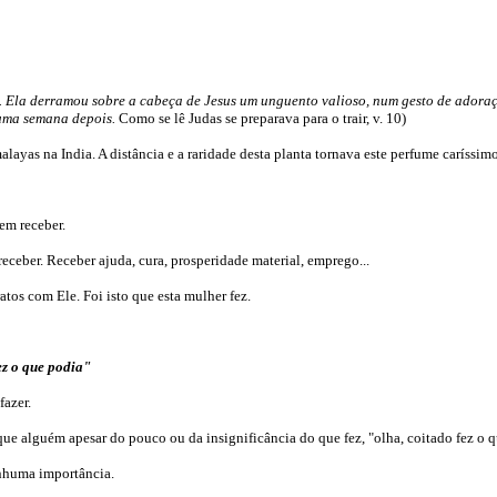
s. Ela derramou sobre a cabeça de Jesus um unguento valioso, num gesto de adoraç
 uma semana depois.
Como se lê Judas se preparava para o trair, v. 10)
yas na India. A distância e a raridade desta planta tornava este perfume caríssimo
em receber.
ceber. Receber ajuda, cura, prosperidade material, emprego...
tos com Ele. Foi isto que esta mulher fez.
ez o que podia"
fazer.
e alguém apesar do pouco ou da insignificância do que fez, "olha, coitado fez o q
nhuma importância.