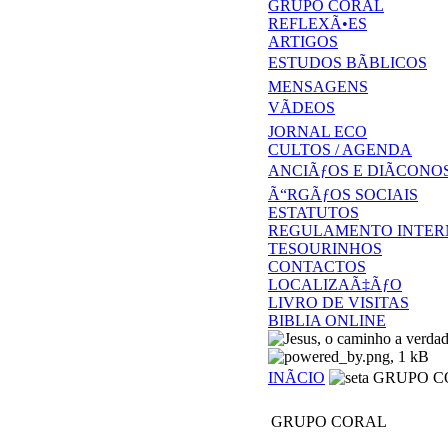
GRUPO CORAL
REFLEXÃ•ES
ARTIGOS
ESTUDOS BÃBLICOS
MENSAGENS
VÃDEOS
JORNAL ECO
CULTOS / AGENDA
ANCIÃƒOS E DIÃCONO
Ã“RGÃƒOS SOCIAIS
ESTATUTOS
REGULAMENTO INTER
TESOURINHOS
CONTACTOS
LOCALIZAÃ‡ÃƒO
LIVRO DE VISITAS
BIBLIA ONLINE
INÃCIO
GRUPO C
GRUPO CORAL