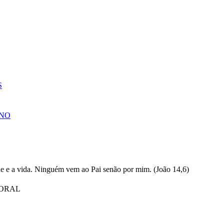
S
NO
ORAL