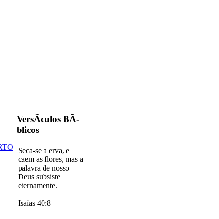
VersÃ­culos BÃ­
blicos
RTO
Seca-se a erva, e
caem as flores, mas a
palavra de nosso
Deus subsiste
eternamente.
Isaías 40:8