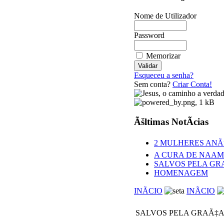
Nome de Utilizador
Password
Memorizar
Esqueceu a senha?
Sem conta?
Criar Conta!
Ãšltimas NotÃ­cias
2 MULHERES ANÃ
A CURA DE NAAM
SALVOS PELA GR
HOMENAGEM
INÃCIO
INÃCIO
SALVOS PELA GRAÃ‡