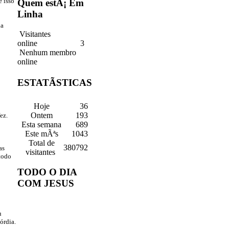
e isso
Quem estÃ¡ Em
Linha
ha
Visitantes
online 3
Nenhum membro
online
ESTATÃSTICAS
Hoje
36
Ontem
193
ez.
Esta semana
689
Este mÃªs
1043
Total de
380792
as
visitantes
 todo
TODO O DIA
COM JESUS
u
órdia.