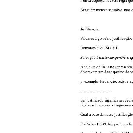
Nunca esqueçamos esta regra qu
Ninguém merece ser salvo, mas é
Justificação
Falemos algo sobre justificação.
Romanos 3:21-24 / 5:1
Salvação é um termo genérico qu
A palavra de Deus nos apresenta
descrevem um dos aspectos da s
p. exemplo. Redenção, regeneração
-------------------------
Ser justificado significa ser dec
Sem essa declaração ninguém ser
Qual a base da nossa justificaçã
Em Actos 13:39 diz que “…
pela