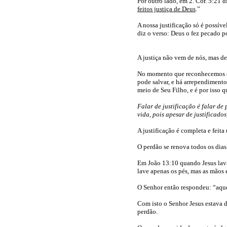
Por outro lado, em 2. Cor. 5:21 d
feitos justiça de Deus
.”
A nossa justificação só é possív
diz o verso: Deus o fez pecado po
A justiça não vem de nós, mas de 
No momento que reconhecemos o 
pode salvar, e há arrependiment
meio de Seu Filho, e é por isso q
Falar de justificação é falar de
vida, pois apesar de justificad
A justificação é completa e feita
O perdão se renova todos os dias,
Em João 13:10 quando Jesus lava
lave apenas os pés, mas as mãos 
O Senhor então respondeu: “aque
Com isto o Senhor Jesus estava d
perdão.