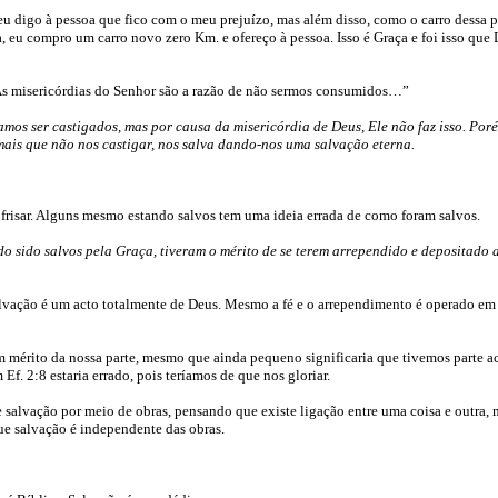
eu digo à pessoa que fico com o meu prejuízo, mas além disso, como o carro dessa 
a, eu compro um carro novo zero Km. e ofereço à pessoa. Isso é Graça e foi isso que
s misericórdias do Senhor são a razão de não sermos consumidos…”
os ser castigados, mas por causa da misericórdia de Deus, Ele não faz isso. Poré
mais que não nos castigar, nos salva dando-nos uma salvação eterna.
frisar. Alguns mesmo estando salvos tem uma ideia errada de como foram salvos.
 sido salvos pela Graça, tiveram o mérito de se terem arrependido e depositado 
alvação é um acto totalmente de Deus. Mesmo a fé e o arrependimento é operado em
m mérito da nossa parte, mesmo que ainda pequeno significaria que tivemos parte a
 Ef. 2:8 estaria errado, pois teríamos de que nos gloriar.
salvação por meio de obras, pensando que existe ligação entre uma coisa e outra, 
ue salvação é independente das obras.