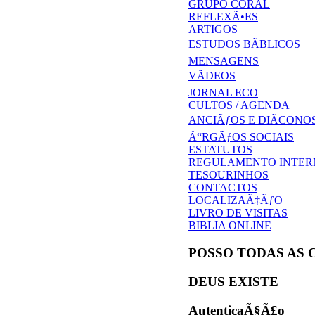
GRUPO CORAL
REFLEXÃ•ES
ARTIGOS
ESTUDOS BÃBLICOS
MENSAGENS
VÃDEOS
JORNAL ECO
CULTOS / AGENDA
ANCIÃƒOS E DIÃCONO
Ã“RGÃƒOS SOCIAIS
ESTATUTOS
REGULAMENTO INTER
TESOURINHOS
CONTACTOS
LOCALIZAÃ‡ÃƒO
LIVRO DE VISITAS
BIBLIA ONLINE
POSSO TODAS AS 
DEUS EXISTE
AutenticaÃ§Ã£o