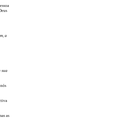
pessoa
 Deus
m, a
a sua
 nós
ctiva
mas as