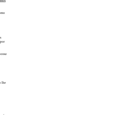
emos
Como
s
 por
nossa
o lhe