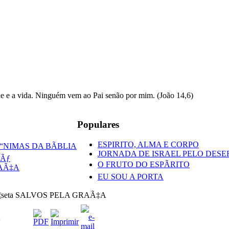
Populares
ESPIRITO, ALMA E CORPO
“NIMAS DA BÃBLIA
JORNADA DE ISRAEL PELO DESE
Ãƒ
O FRUTO DO ESPÃRITO
AÃ‡A
EU SOU A PORTA
SALVOS PELA GRAÃ‡A
A