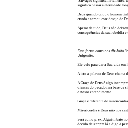
Salvação significa livramento. 
significa passar a eternidade lo
Deus quando criou o homem tinh
errada e tornou esse desejo de D
Apesar de tudo, Deus não deixou
consequências da sua rebeldia e
Essa forma como nos diz João 3
Unigénito.
Ele veio para dar a Sua vida em 
A isto a palavra de Deus chama d
A Graça de Deus é algo incompre
ofensas do pecador, na base de s
o nosso entendimento.
Graça é diferente de misericórdi
Misericórdia é Deus não nos cas
Será como p. ex. Alguém bate no
decido deixar pra lá e digo à pes