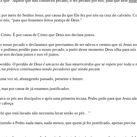
iz que “
Àquele que não conheceu pecado, o fez pecado por nós; para que nele
fôss
el por meio do Senhor Jesus, por causa do que Ele fez por nós na cruz do calvário. 
r nós; “para que fossemos feitos justiça de Deus.”
Cristo. É por causa de Cristo que Deus nos declara justos.
nosso pecado e declaramos que precisamos de ser salvos e cremos que só Jesus no
o e pedimos perdão para o nosso pecado, a partir desse momento Deus olha para nós
ue nos declara justos e nos vê justos.
 perdão. O perdão de Deus é um acto da Sua misericórdia que se repete por toda a 
os, na prática continuamos sendo pecadores que ainda pecam.
 uma vez só, abrangendo passado, presente e futuro.
 mas por causa de já estarmos justificados.
va os pés aos discípulos e após uma primeira recusa, Pedro pede para que Jesus nã
e cabeça.
le que está lavado não necessita lavar senão os pés…”
izendo a Pedro nada mais, nada menos, que quem já foi justificado, apenas precisa