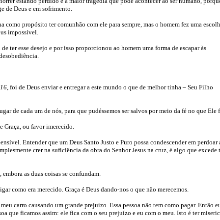
Morrer estando perdido é a maior tragédia que pode acontecer ao ser humano, porqu
nge de Deus e em sofrimento.
a como propósito ter comunhão com ele para sempre, mas o homem fez uma escol
eus impossível.
 de ter esse desejo e por isso proporcionou ao homem uma forma de escapar às
 desobediência.
:16
, foi de Deus enviar e entregar a este mundo o que de melhor tinha – Seu Filho
lugar de cada um de nós, para que pudéssemos ser salvos por meio da fé no que Ele f
e Graça, ou favor imerecido.
ensível. Entender que um Deus Santo Justo e Puro possa condescender em perdoar 
implesmente crer na suficiência da obra do Senhor Jesus na cruz, é algo que excede
a, embora as duas coisas se confundam.
tigar como era merecido. Graça é Deus dando-nos o que não merecemos.
 meu carro causando um grande prejuízo. Essa pessoa não tem como pagar. Então e
soa que ficamos assim: ele fica com o seu prejuízo e eu com o meu. Isto é ter miseric