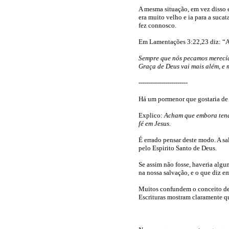
A mesma situação, em vez disso 
era muito velho e ia para a sucat
fez connosco.
Em Lamentações 3:22,23 diz: “A
Sempre que nós pecamos merecíam
Graça de Deus vai mais além, e 
------------------------
Há um pormenor que gostaria de 
Explico:
Acham que embora tendo
fé em Jesus.
É errado pensar deste modo. A s
pelo Espirito Santo de Deus.
Se assim não fosse, haveria algu
na nossa salvação, e o que diz em
Muitos confundem o conceito de 
Escrituras mostram claramente q