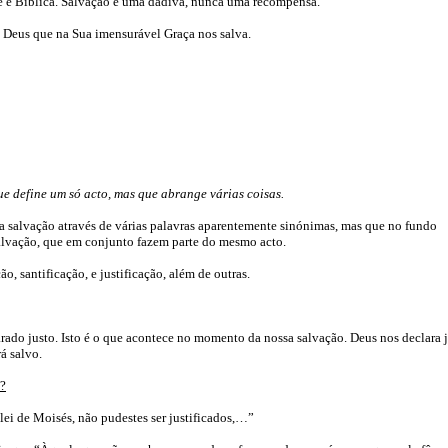
e é Bíblica. Salvação é uma dádiva, nunca uma recompensa.
 Deus que na Sua imensurável Graça nos salva.
e define um só acto, mas que abrange várias coisas.
 a salvação através de várias palavras aparentemente sinónimas, mas que no fundo
alvação, que em conjunto fazem parte do mesmo acto.
, santificação, e justificação, além de outras.
larado justo. Isto é o que acontece no momento da nossa salvação. Deus nos declara j
á salvo.
o?
 lei de Moisés, não pudestes ser justificados,…”