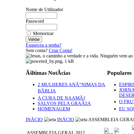
Nome de Utilizador
Password
Memorizar
Esqueceu a senha?
Sem conta?
Criar Conta!
Ãšltimas NotÃ­cias
Populares
2 MULHERES ANÃ“NIMAS DA
ESPIR
JORNA
BÃBLIA
DESE
A CURA DE NAAMÃƒ
O FRU
SALVOS PELA GRAÃ‡A
HOMENAGEM
EU SO
INÃCIO
INÃCIO
ASSEMBLEIA GERAL
ASSEMBLEIA GERAL 2012