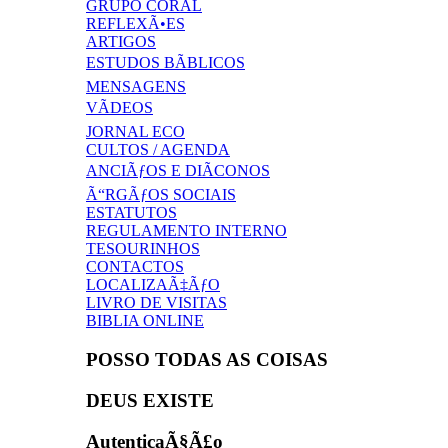
GRUPO CORAL
REFLEXÃ•ES
ARTIGOS
ESTUDOS BÃBLICOS
MENSAGENS
VÃDEOS
JORNAL ECO
CULTOS / AGENDA
ANCIÃƒOS E DIÃCONOS
Ã“RGÃƒOS SOCIAIS
ESTATUTOS
REGULAMENTO INTERNO
TESOURINHOS
CONTACTOS
LOCALIZAÃ‡ÃƒO
LIVRO DE VISITAS
BIBLIA ONLINE
POSSO TODAS AS COISAS
DEUS EXISTE
AutenticaÃ§Ã£o