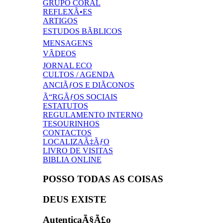
GRUPO CORAL
REFLEXÃ•ES
ARTIGOS
ESTUDOS BÃBLICOS
MENSAGENS
VÃDEOS
JORNAL ECO
CULTOS / AGENDA
ANCIÃƒOS E DIÃCONOS
Ã“RGÃƒOS SOCIAIS
ESTATUTOS
REGULAMENTO INTERNO
TESOURINHOS
CONTACTOS
LOCALIZAÃ‡ÃƒO
LIVRO DE VISITAS
BIBLIA ONLINE
POSSO TODAS AS COISAS
DEUS EXISTE
AutenticaÃ§Ã£o