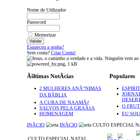
Nome de Utilizador
Password
Memorizar
Esqueceu a senha?
Sem conta?
Criar Conta!
Ãšltimas NotÃ­cias
Populares
2 MULHERES ANÃ“NIMAS
ESPIRI
JORNAD
DA BÃBLIA
DESER
A CURA DE NAAMÃƒ
O FRUT
SALVOS PELA GRAÃ‡A
HOMENAGEM
EU SOU
INÃCIO
INÃCIO
CULTO ESPECIAL N
CULTO ESPECIAL NATAL