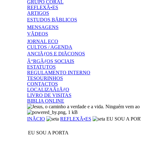
GRUPO CORAL
REFLEXÃ•ES
ARTIGOS
ESTUDOS BÃBLICOS
MENSAGENS
VÃDEOS
JORNAL ECO
CULTOS / AGENDA
ANCIÃƒOS E DIÃCONOS
Ã“RGÃƒOS SOCIAIS
ESTATUTOS
REGULAMENTO INTERNO
TESOURINHOS
CONTACTOS
LOCALIZAÃ‡ÃƒO
LIVRO DE VISITAS
BIBLIA ONLINE
INÃCIO
REFLEXÃ•ES
EU SOU A POR
EU SOU A PORTA