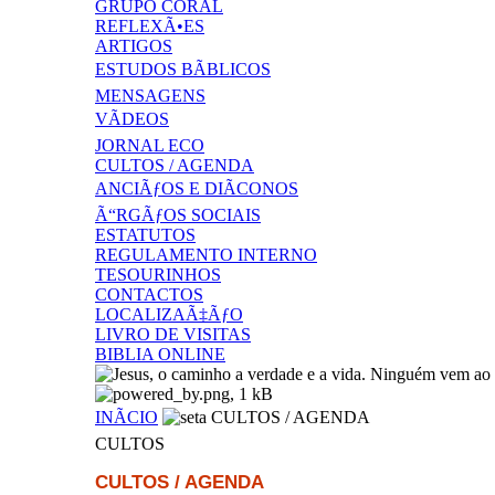
GRUPO CORAL
REFLEXÃ•ES
ARTIGOS
ESTUDOS BÃBLICOS
MENSAGENS
VÃDEOS
JORNAL ECO
CULTOS / AGENDA
ANCIÃƒOS E DIÃCONOS
Ã“RGÃƒOS SOCIAIS
ESTATUTOS
REGULAMENTO INTERNO
TESOURINHOS
CONTACTOS
LOCALIZAÃ‡ÃƒO
LIVRO DE VISITAS
BIBLIA ONLINE
INÃCIO
CULTOS / AGENDA
CULTOS
CULTOS / AGENDA