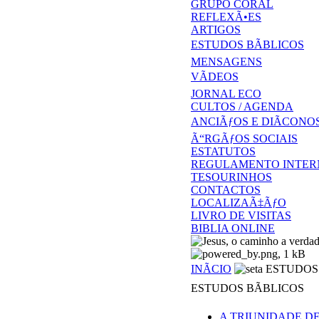
GRUPO CORAL
REFLEXÃ•ES
ARTIGOS
ESTUDOS BÃBLICOS
MENSAGENS
VÃDEOS
JORNAL ECO
CULTOS / AGENDA
ANCIÃƒOS E DIÃCONO
Ã“RGÃƒOS SOCIAIS
ESTATUTOS
REGULAMENTO INTER
TESOURINHOS
CONTACTOS
LOCALIZAÃ‡ÃƒO
LIVRO DE VISITAS
BIBLIA ONLINE
INÃCIO
ESTUDOS 
ESTUDOS BÃBLICOS
A TRIUNIDADE D