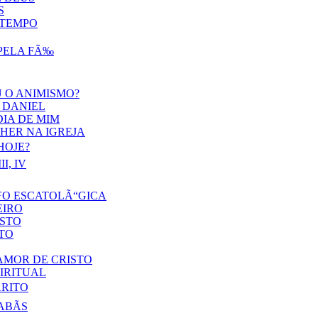
S
 TEMPO
 PELA FÃ‰
 O ANIMISMO?
 DANIEL
IA DE MIM
HER NA IGREJA
HOJE?
II, IV
ƒO ESCATOLÃ“GICA
EIRO
ISTO
TO
MOR DE CRISTO
IRITUAL
RITO
ABÃS