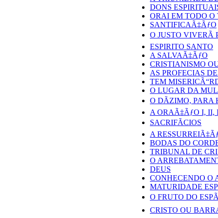
DONS ESPIRITUAI
ORAI EM TODO O
SANTIFICAÃ‡ÃƒO
O JUSTO VIVERÃ
ESPIRITO SANTO
A SALVAÃ‡ÃƒO
CRISTIANISMO OU
AS PROFECIAS DE
TEM MISERICÃ“RD
O LUGAR DA MUL
O DÃZIMO, PARA 
A ORAÃ‡ÃƒO I, II, I
SACRIFÃCIOS
A RESSURREIÃ‡Ã
BODAS DO CORD
TRIBUNAL DE CR
O ARREBATAMEN
DEUS
CONHECENDO O A
MATURIDADE ESP
O FRUTO DO ESPÃ
CRISTO OU BARR