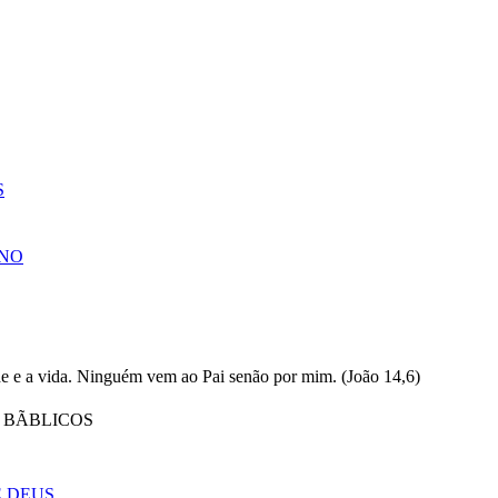
S
NO
BÃBLICOS
E DEUS