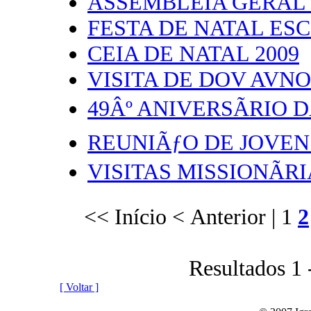
ASSEMBLEIA GERAL 
FESTA DE NATAL ESC
CEIA DE NATAL 2009
VISITA DE DOV AVN
49Âº ANIVERSÃRIO 
REUNIÃƒO DE JOVENS
VISITAS MISSIONÃR
<< Início
< Anterior |
1
2
Resultados 1 
[ Voltar ]