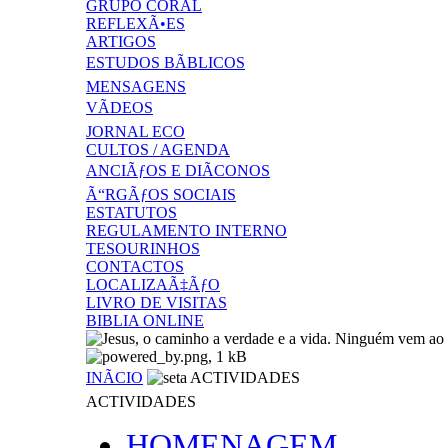
GRUPO CORAL
REFLEXÃ•ES
ARTIGOS
ESTUDOS BÃBLICOS
MENSAGENS
VÃDEOS
JORNAL ECO
CULTOS / AGENDA
ANCIÃƒOS E DIÃCONOS
Ã“RGÃƒOS SOCIAIS
ESTATUTOS
REGULAMENTO INTERNO
TESOURINHOS
CONTACTOS
LOCALIZAÃ‡ÃƒO
LIVRO DE VISITAS
BIBLIA ONLINE
INÃCIO
ACTIVIDADES
ACTIVIDADES
HOMENAGEM