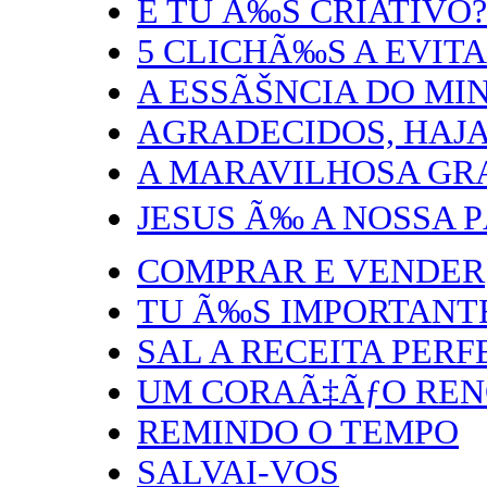
E TU Ã‰S CRIATIVO?
5 CLICHÃ‰S A EVITA
A ESSÃŠNCIA DO MI
AGRADECIDOS, HAJ
A MARAVILHOSA GR
JESUS Ã‰ A NOSSA P
COMPRAR E VENDER
TU Ã‰S IMPORTANTE
SAL A RECEITA PERF
UM CORAÃ‡ÃƒO RE
REMINDO O TEMPO
SALVAI-VOS