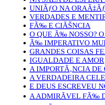
UNIÃƒO NA ORAÃ‡Ã
VERDADES E MENTI
FÃ‰ E CIÃŠNCIA
O QUE Ã‰ NOSSO? O
Ã‰ IMPERATIVO MU
GRANDES COISAS FE
IGUALDADE E AMOR
A IMPORTÃ‚NCIA DE
A VERDADEIRA CEL
E DEUS ESCREVEU N
A ADMIRÃVEL FÃ‰ 