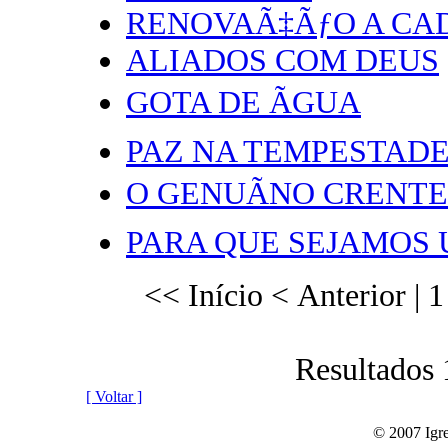
RENOVAÃ‡ÃƒO A CA
ALIADOS COM DEUS
GOTA DE ÃGUA
PAZ NA TEMPESTAD
O GENUÃNO CRENT
PARA QUE SEJAMOS
<< Início
< Anterior |
1
Resultados 
[ Voltar ]
© 2007 Igre