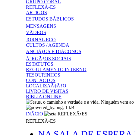
GRUPO CORAL
REFLEXÃ•ES
ARTIGOS
ESTUDOS BÃBLICOS
MENSAGENS
VÃDEOS
JORNAL ECO
CULTOS / AGENDA
ANCIÃƒOS E DIÃCONOS
Ã“RGÃƒOS SOCIAIS
ESTATUTOS
REGULAMENTO INTERNO
TESOURINHOS
CONTACTOS
LOCALIZAÃ‡ÃƒO
LIVRO DE VISITAS
BIBLIA ONLINE
INÃCIO
REFLEXÃ•ES
REFLEXÃ•ES
NA SALA DE ESPERA