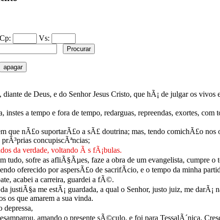
Cp:
Vs:
nte de Deus, e do Senhor Jesus Cristo, que hÃ¡ de julgar os vivos e 
, instes a tempo e fora de tempo, redarguas, repreendas, exortes, com 
m que nÃ£o suportarÃ£o a sÃ£ doutrina; mas, tendo comichÃ£o nos 
s prÃ³prias concupiscÃªncias;
dos da verdade, voltando Ã s fÃ¡bulas.
m tudo, sofre as afliÃ§Ãµes, faze a obra de um evangelista, cumpre o 
endo oferecido por aspersÃ£o de sacrifÃ­cio, e o tempo da minha parti
, acabei a carreira, guardei a fÃ©.
da justiÃ§a me estÃ¡ guardada, a qual o Senhor, justo juiz, me darÃ¡ 
s os que amarem a sua vinda.
o depressa,
amparou, amando o presente sÃ©culo, e foi para TessalÃ´nica, Cresc