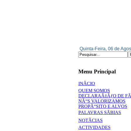
Quinta-Feira, 06 de Agos
Menu Principal
INÃCIO
QUEM SOMOS
DECLARAÃ‡ÃƒO DE F
NÃ“S VALORIZAMOS
PROPÃ“SITO E ALVOS
PALAVRAS SÃBIAS
NOTÃCIAS
ACTIVIDADES