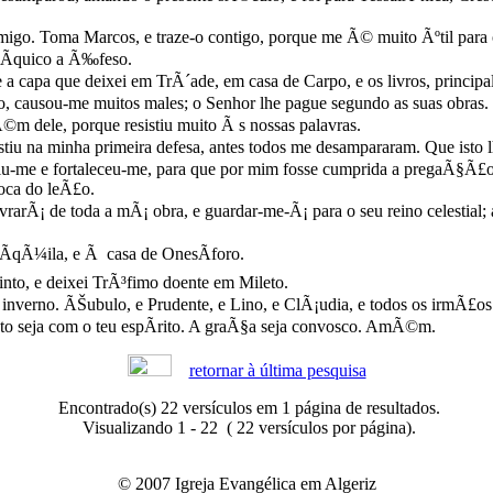
igo. Toma Marcos, e traze-o contigo, porque me Ã© muito Ãºtil para 
­quico a Ã‰feso.
 a capa que deixei em TrÃ´ade, em casa de Carpo, e os livros, princip
o, causou-me muitos males; o Senhor lhe pague segundo as suas obras.
m dele, porque resistiu muito Ã s nossas palavras.
u na minha primeira defesa, antes todos me desampararam. Que isto l
iu-me e fortaleceu-me, para que por mim fosse cumprida a pregaÃ§Ã£o,
boca do leÃ£o.
Ã¡ de toda a mÃ¡ obra, e guardar-me-Ã¡ para o seu reino celestial; 
 ÃqÃ¼ila, e Ã casa de OnesÃ­foro.
nto, e deixei TrÃ³fimo doente em Mileto.
 inverno. ÃŠubulo, e Prudente, e Lino, e ClÃ¡udia, e todos os irmÃ£o
to seja com o teu espÃ­rito. A graÃ§a seja convosco. AmÃ©m.
retornar à última pesquisa
Encontrado(s) 22 versículos em 1 página de resultados.
Visualizando 1 - 22 ( 22 versículos por página).
© 2007 Igreja Evangélica em Algeriz