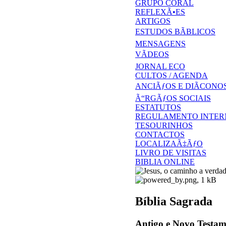
GRUPO CORAL
REFLEXÃ•ES
ARTIGOS
ESTUDOS BÃBLICOS
MENSAGENS
VÃDEOS
JORNAL ECO
CULTOS / AGENDA
ANCIÃƒOS E DIÃCONO
Ã“RGÃƒOS SOCIAIS
ESTATUTOS
REGULAMENTO INTER
TESOURINHOS
CONTACTOS
LOCALIZAÃ‡ÃƒO
LIVRO DE VISITAS
BIBLIA ONLINE
Bíblia Sagrada
Antigo e Novo Testam