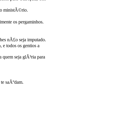
o ministÃ©rio.
almente os pergaminhos.
hes nÃ£o seja imputado.
 e todos os gentios a
a quem seja glÃ³ria para
s te saÃºdam.