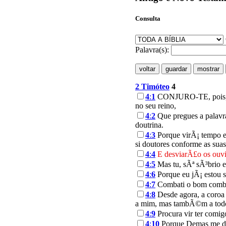
Consulta
Palavra(s):
2 Timóteo
4
4
:
1
CONJURO-TE, pois, dia
no seu reino,
4
:
2
Que pregues a palavra
doutrina.
4
:
3
Porque virÃ¡ tempo e
si doutores conforme as sua
4
:
4
E desviarÃ£o os ouvi
4
:
5
Mas tu, sÃª sÃ³brio e
4
:
6
Porque eu jÃ¡ estou s
4
:
7
Combati o bom combate
4
:
8
Desde agora, a coroa 
a mim, mas tambÃ©m a todo
4
:
9
Procura vir ter comig
4
:
10
Porque Demas me des