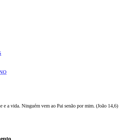
S
NO
ento