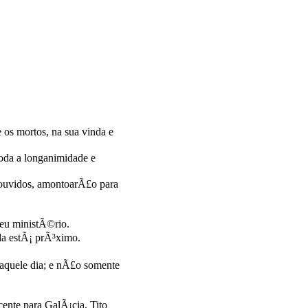
os mortos, na sua vinda e
toda a longanimidade e
ouvidos, amontoarÃ£o para
teu ministÃ©rio.
da estÃ¡ prÃ³ximo.
naquele dia; e nÃ£o somente
ente para GalÃ¡cia, Tito