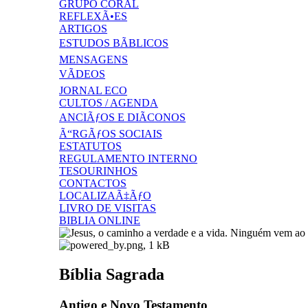
GRUPO CORAL
REFLEXÃ•ES
ARTIGOS
ESTUDOS BÃBLICOS
MENSAGENS
VÃDEOS
JORNAL ECO
CULTOS / AGENDA
ANCIÃƒOS E DIÃCONOS
Ã“RGÃƒOS SOCIAIS
ESTATUTOS
REGULAMENTO INTERNO
TESOURINHOS
CONTACTOS
LOCALIZAÃ‡ÃƒO
LIVRO DE VISITAS
BIBLIA ONLINE
Bíblia Sagrada
Antigo e Novo Testamento