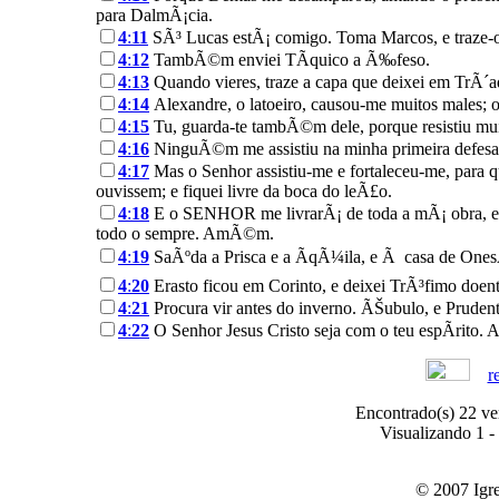
para DalmÃ¡cia.
4
:
11
SÃ³ Lucas estÃ¡ comigo. Toma Marcos, e traze-o
4
:
12
TambÃ©m enviei TÃ­quico a Ã‰feso.
4
:
13
Quando vieres, traze a capa que deixei em TrÃ´ad
4
:
14
Alexandre, o latoeiro, causou-me muitos males; 
4
:
15
Tu, guarda-te tambÃ©m dele, porque resistiu mui
4
:
16
NinguÃ©m me assistiu na minha primeira defesa,
4
:
17
Mas o Senhor assistiu-me e fortaleceu-me, para 
ouvissem; e fiquei livre da boca do leÃ£o.
4
:
18
E o SENHOR me livrarÃ¡ de toda a mÃ¡ obra, e gu
todo o sempre. AmÃ©m.
4
:
19
SaÃºda a Prisca e a ÃqÃ¼ila, e Ã casa de OnesÃ
4
:
20
Erasto ficou em Corinto, e deixei TrÃ³fimo doen
4
:
21
Procura vir antes do inverno. ÃŠubulo, e Prudent
4
:
22
O Senhor Jesus Cristo seja com o teu espÃ­rito
r
Encontrado(s) 22 ver
Visualizando 1 - 
© 2007 Igre