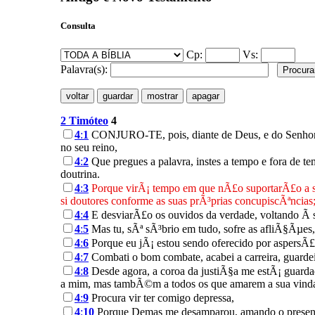
Consulta
Cp:
Vs:
Palavra(s):
2 Timóteo
4
4
:
1
CONJURO-TE, pois, diante de Deus, e do Senhor Je
no seu reino,
4
:
2
Que pregues a palavra, instes a tempo e fora de te
doutrina.
4
:
3
Porque virÃ¡ tempo em que nÃ£o suportarÃ£o a 
si doutores conforme as suas prÃ³prias concupiscÃªncias
4
:
4
E desviarÃ£o os ouvidos da verdade, voltando Ã s
4
:
5
Mas tu, sÃª sÃ³brio em tudo, sofre as afliÃ§Ãµes,
4
:
6
Porque eu jÃ¡ estou sendo oferecido por aspersÃ£o
4
:
7
Combati o bom combate, acabei a carreira, guarde
4
:
8
Desde agora, a coroa da justiÃ§a me estÃ¡ guardad
a mim, mas tambÃ©m a todos os que amarem a sua vind
4
:
9
Procura vir ter comigo depressa,
4
:
10
Porque Demas me desamparou, amando o presente 