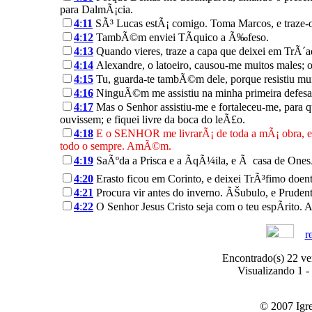
para DalmÃ¡cia.
4
:
11
SÃ³ Lucas estÃ¡ comigo. Toma Marcos, e traze-o
4
:
12
TambÃ©m enviei TÃ­quico a Ã‰feso.
4
:
13
Quando vieres, traze a capa que deixei em TrÃ´ad
4
:
14
Alexandre, o latoeiro, causou-me muitos males; 
4
:
15
Tu, guarda-te tambÃ©m dele, porque resistiu mui
4
:
16
NinguÃ©m me assistiu na minha primeira defesa,
4
:
17
Mas o Senhor assistiu-me e fortaleceu-me, para 
ouvissem; e fiquei livre da boca do leÃ£o.
4
:
18
E o SENHOR me livrarÃ¡ de toda a mÃ¡ obra, e gu
todo o sempre. AmÃ©m.
4
:
19
SaÃºda a Prisca e a ÃqÃ¼ila, e Ã casa de OnesÃ
4
:
20
Erasto ficou em Corinto, e deixei TrÃ³fimo doen
4
:
21
Procura vir antes do inverno. ÃŠubulo, e Prudent
4
:
22
O Senhor Jesus Cristo seja com o teu espÃ­rito
r
Encontrado(s) 22 ver
Visualizando 1 - 
© 2007 Igre