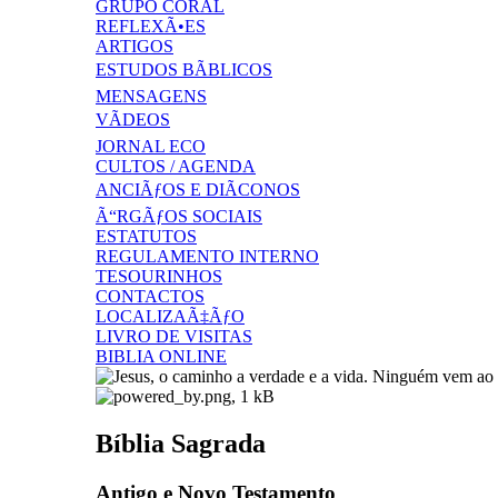
GRUPO CORAL
REFLEXÃ•ES
ARTIGOS
ESTUDOS BÃBLICOS
MENSAGENS
VÃDEOS
JORNAL ECO
CULTOS / AGENDA
ANCIÃƒOS E DIÃCONOS
Ã“RGÃƒOS SOCIAIS
ESTATUTOS
REGULAMENTO INTERNO
TESOURINHOS
CONTACTOS
LOCALIZAÃ‡ÃƒO
LIVRO DE VISITAS
BIBLIA ONLINE
Bíblia Sagrada
Antigo e Novo Testamento