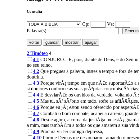
Consulta
Cp:
Vs:
Palavra(s):
2 Timóteo
4
4
:
1
CONJURO-TE, pois, diante de Deus, e do Senhor Je
no seu reino,
4
:
2
Que pregues a palavra, instes a tempo e fora de te
doutrina.
4
:
3
Porque virÃ¡ tempo em que nÃ£o suportarÃ£o a s
si doutores conforme as suas prÃ³prias concupiscÃªncias
4
:
4
E desviarÃ£o os ouvidos da verdade, voltando Ã s
4
:
5
Mas tu, sÃª sÃ³brio em tudo, sofre as afliÃ§Ãµes,
4
:
6
Porque eu jÃ¡ estou sendo oferecido por aspersÃ£o
4
:
7
Combati o bom combate, acabei a carreira, guarde
4
:
8
Desde agora, a coroa da justiÃ§a me estÃ¡ guardad
a mim, mas tambÃ©m a todos os que amarem a sua vind
4
:
9
Procura vir ter comigo depressa,
4
:
10
Porque Demas me desamparou, amando o presente 