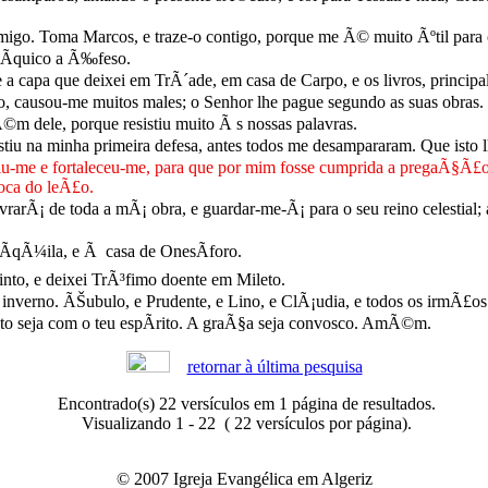
igo. Toma Marcos, e traze-o contigo, porque me Ã© muito Ãºtil para 
­quico a Ã‰feso.
 a capa que deixei em TrÃ´ade, em casa de Carpo, e os livros, princip
o, causou-me muitos males; o Senhor lhe pague segundo as suas obras.
m dele, porque resistiu muito Ã s nossas palavras.
u na minha primeira defesa, antes todos me desampararam. Que isto l
iu-me e fortaleceu-me, para que por mim fosse cumprida a pregaÃ§Ã£o,
boca do leÃ£o.
Ã¡ de toda a mÃ¡ obra, e guardar-me-Ã¡ para o seu reino celestial; 
 ÃqÃ¼ila, e Ã casa de OnesÃ­foro.
nto, e deixei TrÃ³fimo doente em Mileto.
 inverno. ÃŠubulo, e Prudente, e Lino, e ClÃ¡udia, e todos os irmÃ£o
to seja com o teu espÃ­rito. A graÃ§a seja convosco. AmÃ©m.
retornar à última pesquisa
Encontrado(s) 22 versículos em 1 página de resultados.
Visualizando 1 - 22 ( 22 versículos por página).
© 2007 Igreja Evangélica em Algeriz