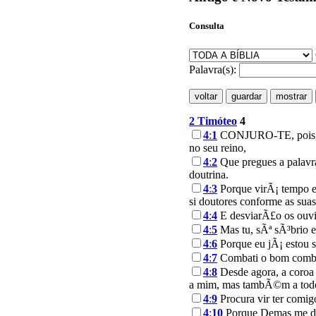
Consulta
Palavra(s):
2 Timóteo
4
4
:
1
CONJURO-TE, pois, dia
no seu reino,
4
:
2
Que pregues a palavra
doutrina.
4
:
3
Porque virÃ¡ tempo e
si doutores conforme as sua
4
:
4
E desviarÃ£o os ouvi
4
:
5
Mas tu, sÃª sÃ³brio e
4
:
6
Porque eu jÃ¡ estou s
4
:
7
Combati o bom combate
4
:
8
Desde agora, a coroa 
a mim, mas tambÃ©m a todo
4
:
9
Procura vir ter comig
4
:
10
Porque Demas me des