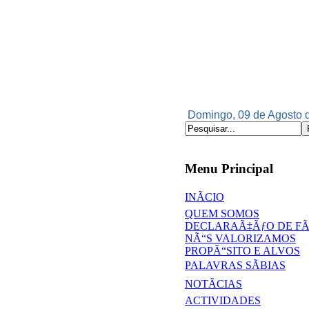
Domingo, 09 de Agosto d
Menu Principal
INÃCIO
QUEM SOMOS
DECLARAÃ‡ÃƒO DE F
NÃ“S VALORIZAMOS
PROPÃ“SITO E ALVOS
PALAVRAS SÃBIAS
NOTÃCIAS
ACTIVIDADES