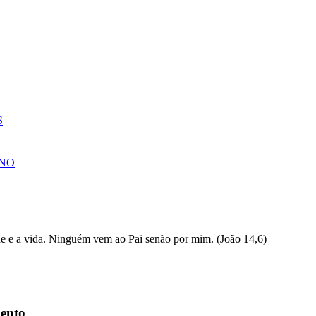
S
NO
ento