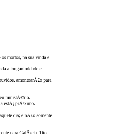
os mortos, na sua vinda e
toda a longanimidade e
ouvidos, amontoarÃ£o para
teu ministÃ©rio.
da estÃ¡ prÃ³ximo.
naquele dia; e nÃ£o somente
ente para GalÃ¡cia, Tito