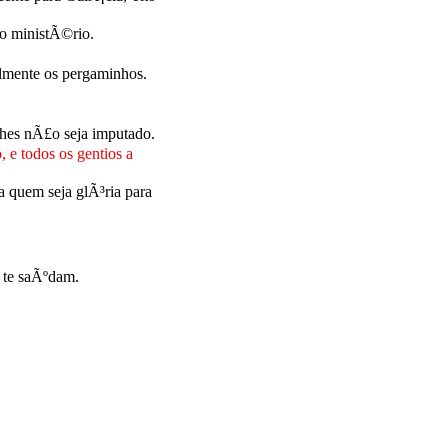
o ministÃ©rio.
almente os pergaminhos.
hes nÃ£o seja imputado.
 e todos os gentios a
a quem seja glÃ³ria para
s te saÃºdam.