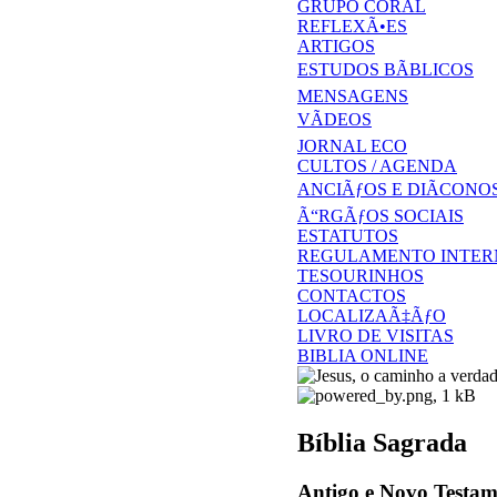
GRUPO CORAL
REFLEXÃ•ES
ARTIGOS
ESTUDOS BÃBLICOS
MENSAGENS
VÃDEOS
JORNAL ECO
CULTOS / AGENDA
ANCIÃƒOS E DIÃCONO
Ã“RGÃƒOS SOCIAIS
ESTATUTOS
REGULAMENTO INTER
TESOURINHOS
CONTACTOS
LOCALIZAÃ‡ÃƒO
LIVRO DE VISITAS
BIBLIA ONLINE
Bíblia Sagrada
Antigo e Novo Testam