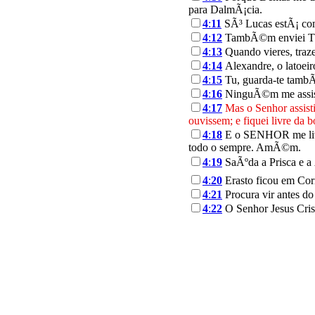
para DalmÃ¡cia.
4
:
11
SÃ³ Lucas estÃ¡ com
4
:
12
TambÃ©m enviei TÃ
4
:
13
Quando vieres, traze
4
:
14
Alexandre, o latoeir
4
:
15
Tu, guarda-te tambÃ©
4
:
16
NinguÃ©m me assisti
4
:
17
Mas o Senhor assist
ouvissem; e fiquei livre da 
4
:
18
E o SENHOR me livrar
todo o sempre. AmÃ©m.
4
:
19
SaÃºda a Prisca e a
4
:
20
Erasto ficou em Cori
4
:
21
Procura vir antes do
4
:
22
O Senhor Jesus Cris