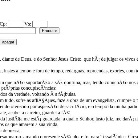
Cp:
Vs:
nte de Deus, e do Senhor Jesus Cristo, que hÃ¡ de julgar os vivos e 
, instes a tempo e fora de tempo, redarguas, repreendas, exortes, com 
m que nÃ£o suportarÃ£o a sÃ£ doutrina; mas, tendo comichÃ£o nos 
s prÃ³prias concupiscÃªncias;
dos da verdade, voltando Ã s fÃ¡bulas.
m tudo, sofre as afliÃ§Ãµes, faze a obra de um evangelista, cumpre o 
endo oferecido por aspersÃ£o de sacrifÃ­cio, e o tempo da minha parti
, acabei a carreira, guardei a fÃ©.
da justiÃ§a me estÃ¡ guardada, a qual o Senhor, justo juiz, me darÃ¡ 
s os que amarem a sua vinda.
o depressa,
amparou, amando o presente sÃ©culo, e foi para TessalÃ´nica, Cresc