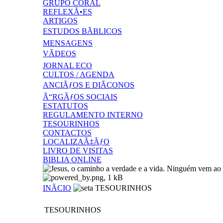
GRUPO CORAL
REFLEXÃ•ES
ARTIGOS
ESTUDOS BÃBLICOS
MENSAGENS
VÃDEOS
JORNAL ECO
CULTOS / AGENDA
ANCIÃƒOS E DIÃCONOS
Ã“RGÃƒOS SOCIAIS
ESTATUTOS
REGULAMENTO INTERNO
TESOURINHOS
CONTACTOS
LOCALIZAÃ‡ÃƒO
LIVRO DE VISITAS
BIBLIA ONLINE
INÃCIO
TESOURINHOS
TESOURINHOS