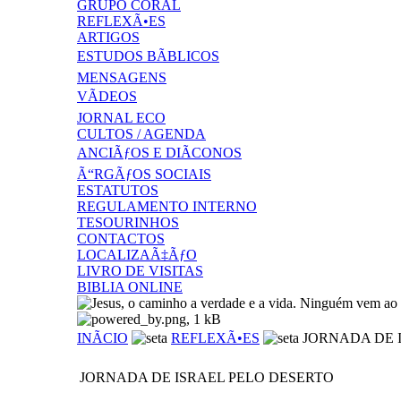
GRUPO CORAL
REFLEXÃ•ES
ARTIGOS
ESTUDOS BÃBLICOS
MENSAGENS
VÃDEOS
JORNAL ECO
CULTOS / AGENDA
ANCIÃƒOS E DIÃCONOS
Ã“RGÃƒOS SOCIAIS
ESTATUTOS
REGULAMENTO INTERNO
TESOURINHOS
CONTACTOS
LOCALIZAÃ‡ÃƒO
LIVRO DE VISITAS
BIBLIA ONLINE
INÃCIO
REFLEXÃ•ES
JORNADA DE 
JORNADA DE ISRAEL PELO DESERTO