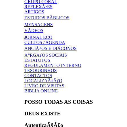
GRUPO CORAL
REFLEXÃ•ES
ARTIGOS
ESTUDOS BÃBLICOS
MENSAGENS
VÃDEOS
JORNAL ECO
CULTOS / AGENDA
ANCIÃƒOS E DIÃCONOS
Ã“RGÃƒOS SOCIAIS
ESTATUTOS
REGULAMENTO INTERNO
TESOURINHOS
CONTACTOS
LOCALIZAÃ‡ÃƒO
LIVRO DE VISITAS
BIBLIA ONLINE
POSSO TODAS AS COISAS
DEUS EXISTE
AutenticaÃ§Ã£o