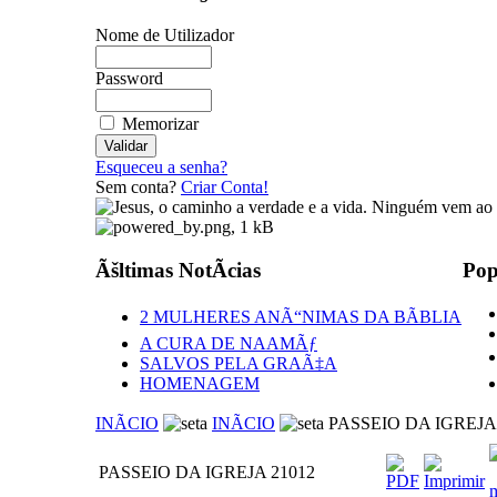
Nome de Utilizador
Password
Memorizar
Esqueceu a senha?
Sem conta?
Criar Conta!
Ãšltimas NotÃ­cias
Pop
2 MULHERES ANÃ“NIMAS DA BÃBLIA
A CURA DE NAAMÃƒ
SALVOS PELA GRAÃ‡A
HOMENAGEM
INÃCIO
INÃCIO
PASSEIO DA IGREJA 
PASSEIO DA IGREJA 21012