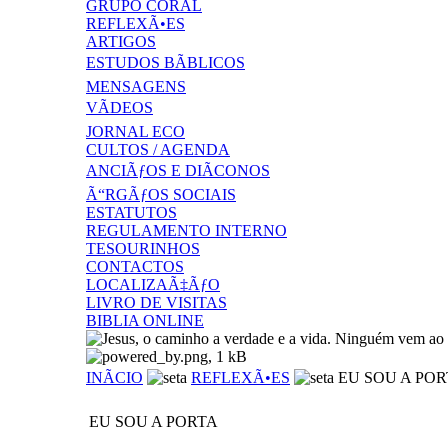
GRUPO CORAL
REFLEXÃ•ES
ARTIGOS
ESTUDOS BÃBLICOS
MENSAGENS
VÃDEOS
JORNAL ECO
CULTOS / AGENDA
ANCIÃƒOS E DIÃCONOS
Ã“RGÃƒOS SOCIAIS
ESTATUTOS
REGULAMENTO INTERNO
TESOURINHOS
CONTACTOS
LOCALIZAÃ‡ÃƒO
LIVRO DE VISITAS
BIBLIA ONLINE
INÃCIO
REFLEXÃ•ES
EU SOU A POR
EU SOU A PORTA