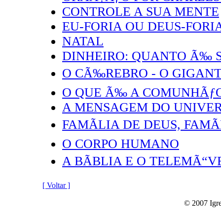
CONTROLE A SUA MENTE
EU-FORIA OU DEUS-FORI
NATAL
DINHEIRO: QUANTO Ã‰ S
O CÃ‰REBRO - O GIGANT
O QUE Ã‰ A COMUNHÃƒ
A MENSAGEM DO UNIVE
FAMÃLIA DE DEUS, FAMÃ
O CORPO HUMANO
A BÃBLIA E O TELEMÃ“V
[ Voltar ]
© 2007 Igre