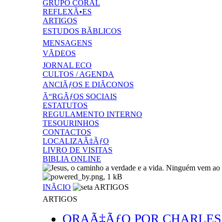
GRUPO CORAL
REFLEXÃ•ES
ARTIGOS
ESTUDOS BÃBLICOS
MENSAGENS
VÃDEOS
JORNAL ECO
CULTOS / AGENDA
ANCIÃƒOS E DIÃCONOS
Ã“RGÃƒOS SOCIAIS
ESTATUTOS
REGULAMENTO INTERNO
TESOURINHOS
CONTACTOS
LOCALIZAÃ‡ÃƒO
LIVRO DE VISITAS
BIBLIA ONLINE
INÃCIO
ARTIGOS
ARTIGOS
ORAÃ‡ÃƒO POR CHARLES