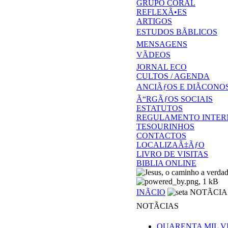
GRUPO CORAL
REFLEXÃ•ES
ARTIGOS
ESTUDOS BÃBLICOS
MENSAGENS
VÃDEOS
JORNAL ECO
CULTOS / AGENDA
ANCIÃƒOS E DIÃCONO
Ã“RGÃƒOS SOCIAIS
ESTATUTOS
REGULAMENTO INTER
TESOURINHOS
CONTACTOS
LOCALIZAÃ‡ÃƒO
LIVRO DE VISITAS
BIBLIA ONLINE
INÃCIO
NOTÃCIA
NOTÃCIAS
QUARENTA MIL VI