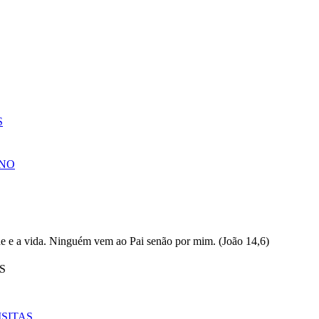
S
NO
S
SITAS