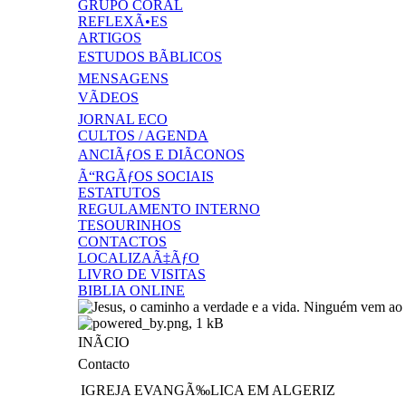
GRUPO CORAL
REFLEXÃ•ES
ARTIGOS
ESTUDOS BÃBLICOS
MENSAGENS
VÃDEOS
JORNAL ECO
CULTOS / AGENDA
ANCIÃƒOS E DIÃCONOS
Ã“RGÃƒOS SOCIAIS
ESTATUTOS
REGULAMENTO INTERNO
TESOURINHOS
CONTACTOS
LOCALIZAÃ‡ÃƒO
LIVRO DE VISITAS
BIBLIA ONLINE
INÃCIO
Contacto
IGREJA EVANGÃ‰LICA EM ALGERIZ