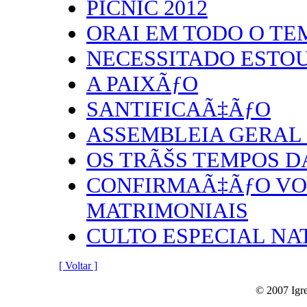
PICNIC 2012
ORAI EM TODO O TE
NECESSITADO ESTOU
A PAIXÃƒO
SANTIFICAÃ‡ÃƒO
ASSEMBLEIA GERAL 
OS TRÃŠS TEMPOS D
CONFIRMAÃ‡ÃƒO VO
MATRIMONIAIS
CULTO ESPECIAL NA
[ Voltar ]
© 2007 Igre