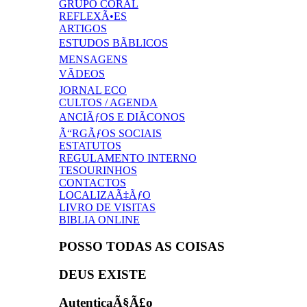
GRUPO CORAL
REFLEXÃ•ES
ARTIGOS
ESTUDOS BÃBLICOS
MENSAGENS
VÃDEOS
JORNAL ECO
CULTOS / AGENDA
ANCIÃƒOS E DIÃCONOS
Ã“RGÃƒOS SOCIAIS
ESTATUTOS
REGULAMENTO INTERNO
TESOURINHOS
CONTACTOS
LOCALIZAÃ‡ÃƒO
LIVRO DE VISITAS
BIBLIA ONLINE
POSSO TODAS AS COISAS
DEUS EXISTE
AutenticaÃ§Ã£o