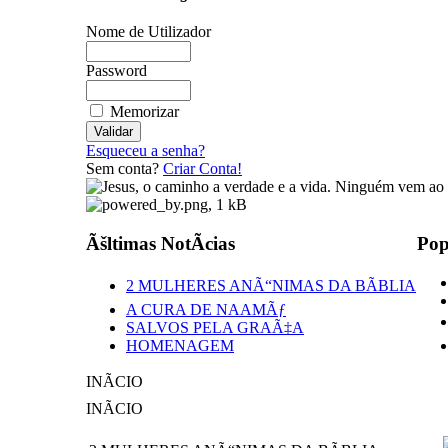
Nome de Utilizador
Password
Memorizar
Esqueceu a senha?
Sem conta?
Criar Conta!
Ãšltimas NotÃ­cias
Pop
2 MULHERES ANÃ“NIMAS DA BÃBLIA
A CURA DE NAAMÃƒ
SALVOS PELA GRAÃ‡A
HOMENAGEM
INÃCIO
INÃCIO